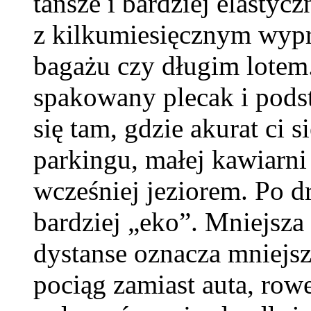
tańsze i bardziej elasty
z kilkumiesięcznym wypr
bagażu czy długim lotem
spakowany plecak i pod
się tam, gdzie akurat ci 
parkingu, małej kawiarn
wcześniej jeziorem. Po d
bardziej „eko”. Mniejsza
dystanse oznacza mniejs
pociąg zamiast auta, row