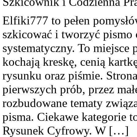
Szkicownik i Codzienna Pr
Elfiki777 to pełen pomysłów
szkicować i tworzyć pismo
systematyczny. To miejsce p
kochają kreskę, cenią kartk
rysunku oraz piśmie. Stron
pierwszych prób, przez małe
rozbudowane tematy związa
pisma. Ciekawe kategorie to
Rysunek Cyfrowy. W […]